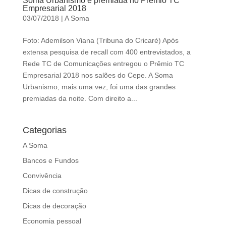
Soma Urbanismo é premiada no Prêmio TC
d
Empresarial 2018
b
03/07/2018
|
A Soma
e
l
Foto: Ademilson Viana (Tribuna do Cricaré) Após
e
extensa pesquisa de recall com 400 entrevistados, a
f
Rede TC de Comunicações entregou o Prêmio TC
t
Empresarial 2018 nos salões do Cepe. A Soma
b
Urbanismo, mais uma vez, foi uma das grandes
l
premiadas da noite. Com direito a...
a
n
Categorias
k
A Soma
Bancos e Fundos
Convivência
Dicas de construção
Dicas de decoração
Economia pessoal