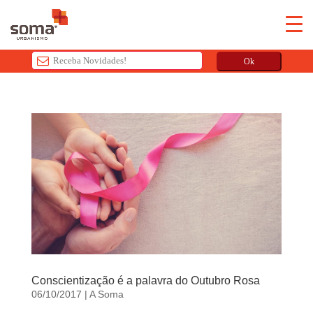
Ok
T
h
i
s
f
i
e
l
d
s
h
o
Conscientização é a palavra do Outubro Rosa
u
06/10/2017
|
A Soma
l