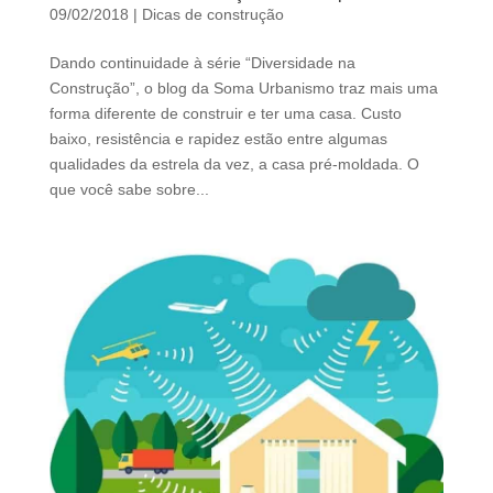
d
09/02/2018
|
Dicas de construção
b
e
Dando continuidade à série “Diversidade na
l
Construção”, o blog da Soma Urbanismo traz mais uma
e
forma diferente de construir e ter uma casa. Custo
f
baixo, resistência e rapidez estão entre algumas
t
qualidades da estrela da vez, a casa pré-moldada. O
b
que você sabe sobre...
l
a
n
k