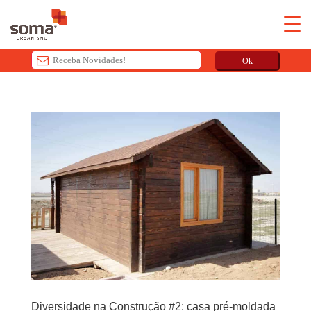
Ok
T
h
i
s
f
i
e
l
d
s
h
o
u
l
Diversidade na Construção #2: casa pré-moldada