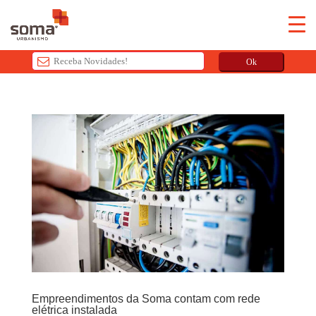
Ok
T
h
i
s
f
i
e
l
d
s
h
o
u
Empreendimentos da Soma contam com rede
l
elétrica instalada