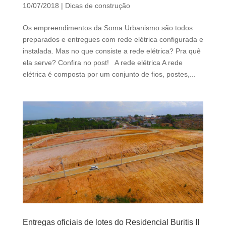
d
10/07/2018
|
Dicas de construção
b
e
Os empreendimentos da Soma Urbanismo são todos
l
preparados e entregues com rede elétrica configurada e
e
instalada. Mas no que consiste a rede elétrica? Pra quê
f
ela serve? Confira no post! A rede elétrica A rede
t
elétrica é composta por um conjunto de fios, postes,...
b
l
a
n
k
Entregas oficiais de lotes do Residencial Buritis II