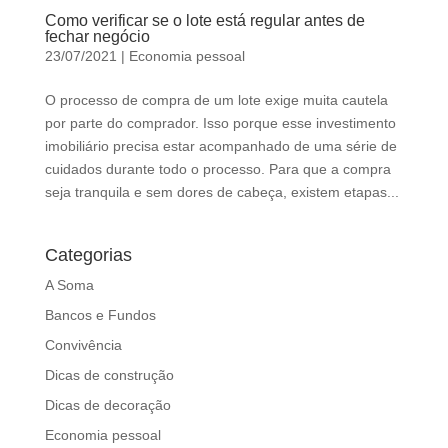
d
Como verificar se o lote está regular antes de
b
fechar negócio
e
23/07/2021
|
Economia pessoal
l
O processo de compra de um lote exige muita cautela
e
por parte do comprador. Isso porque esse investimento
f
imobiliário precisa estar acompanhado de uma série de
t
cuidados durante todo o processo. Para que a compra
b
seja tranquila e sem dores de cabeça, existem etapas...
l
a
n
Categorias
k
A Soma
Bancos e Fundos
Convivência
Dicas de construção
Dicas de decoração
Economia pessoal