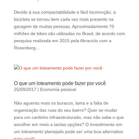
d
b
Devido à sua compactabilidade e fácil locomoção, a
e
bicicleta se tornou item cada vez mais presente na
l
garagem de muitas pessoas. Aproximadamente 70
e
milhões de bikes são utilizadas no Brasil, de acordo com
f
pesquisa realizada em 2015 pela Abraciclo com a
t
Rosenberg...
b
l
a
n
k
O que um loteamento pode fazer por você
25/09/2017
|
Economia pessoal
Não aguenta mais os buracos, lama e a falta de
organização das ruas do seu bairro? Quer se mudar
para um cantinho infraestruturado, mas não sabe o que
escolher em meio a tantas opções? O investimento em
um loteamento planejado pode ser uma boa alternativa
para você!...