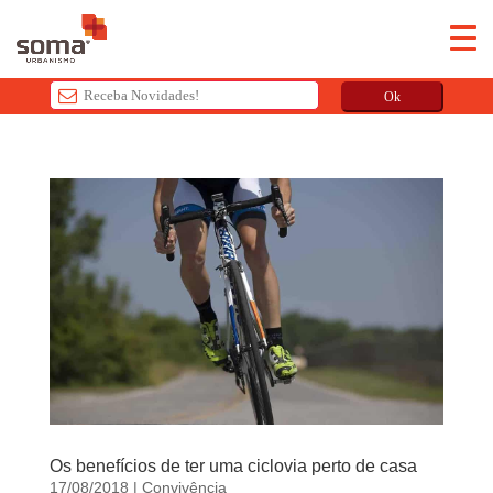
Ok
T
h
i
s
f
i
e
l
d
s
h
o
u
Os benefícios de ter uma ciclovia perto de casa
l
17/08/2018
|
Convivência