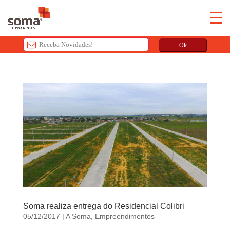
Ok
T
h
i
s
f
i
e
l
d
s
h
o
Soma realiza entrega do Residencial Colibri
u
05/12/2017
|
A Soma
,
Empreendimentos
l