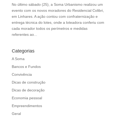
d
No último sábado (25), a Soma Urbanismo realizou um
b
evento com os novos moradores do Residencial Colibri,
e
em Linhares. A ação contou com confraternização e
l
entrega técnica do lotes, onde a loteadora conferiu com
e
cada morador todos os perímetros e medidas
f
referentes ao...
t
b
l
Categorias
a
A Soma
n
Bancos e Fundos
k
Convivência
Dicas de construção
Dicas de decoração
Economia pessoal
Empreendimentos
Geral