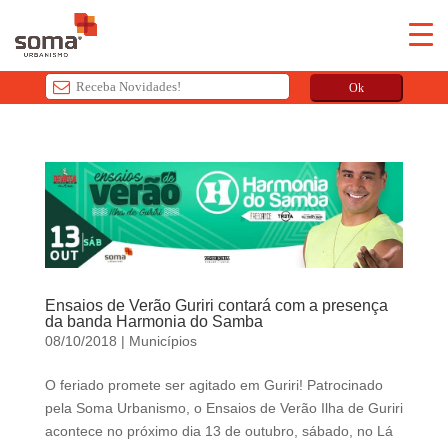
Ok
T
h
i
s
f
i
e
l
Ensaios de Verão Guriri contará com a presença
d
da banda Harmonia do Samba
08/10/2018
|
Municípios
s
h
O feriado promete ser agitado em Guriri! Patrocinado
o
pela Soma Urbanismo, o Ensaios de Verão Ilha de Guriri
u
acontece no próximo dia 13 de outubro, sábado, no Lá
l