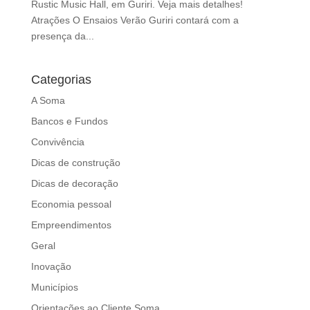
Rustic Music Hall, em Guriri. Veja mais detalhes!
d
Atrações O Ensaios Verão Guriri contará com a
b
presença da...
e
l
e
Categorias
f
A Soma
t
b
Bancos e Fundos
l
Convivência
a
Dicas de construção
n
k
Dicas de decoração
Economia pessoal
Empreendimentos
Geral
Inovação
Municípios
Orientações ao Cliente Soma