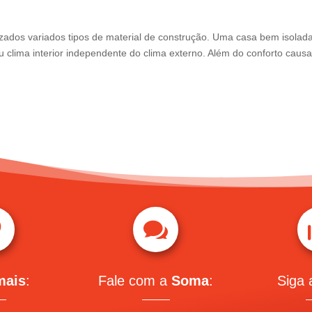
izados variados tipos de material de construção. Uma casa bem isolad
clima interior independente do clima externo. Além do conforto caus


mais
:
Fale com a
Soma
:
Siga