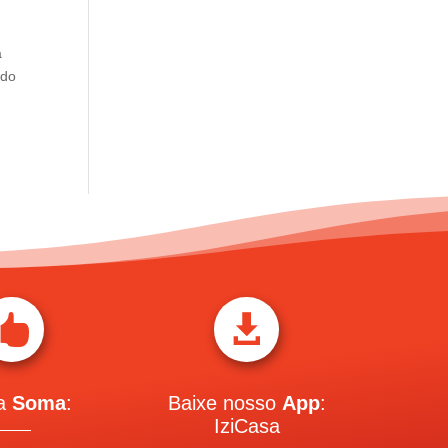
a
ado


 a
Soma
:
Baixe nosso
App
:
IziCasa