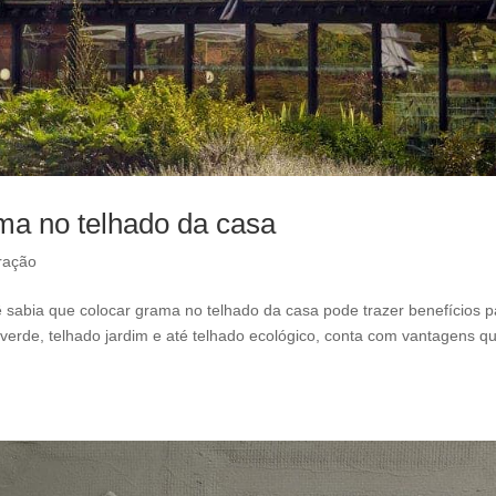
l
e
f
t
b
l
a
n
k
ama no telhado da casa
ração
ê sabia que colocar grama no telhado da casa pode trazer benefícios p
erde, telhado jardim e até telhado ecológico, conta com vantagens q