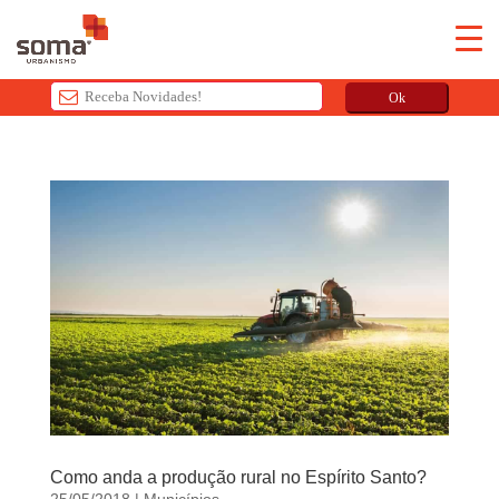
Ok
T
h
i
s
f
i
e
l
d
s
h
o
u
Como anda a produção rural no Espírito Santo?
l