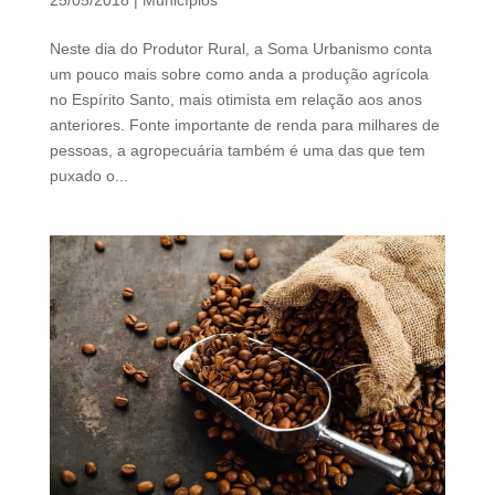
25/05/2018
|
Municípios
d
b
Neste dia do Produtor Rural, a Soma Urbanismo conta
e
um pouco mais sobre como anda a produção agrícola
l
no Espírito Santo, mais otimista em relação aos anos
e
anteriores. Fonte importante de renda para milhares de
f
pessoas, a agropecuária também é uma das que tem
t
puxado o...
b
l
a
n
k