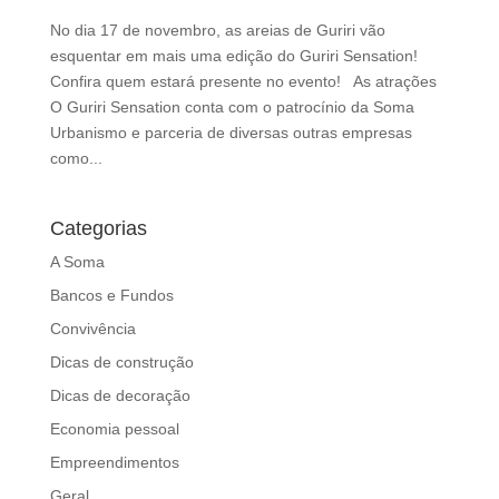
d
No dia 17 de novembro, as areias de Guriri vão
b
esquentar em mais uma edição do Guriri Sensation!
e
Confira quem estará presente no evento! As atrações
l
O Guriri Sensation conta com o patrocínio da Soma
e
Urbanismo e parceria de diversas outras empresas
f
como...
t
b
l
Categorias
a
A Soma
n
k
Bancos e Fundos
Convivência
Dicas de construção
Dicas de decoração
Economia pessoal
Empreendimentos
Geral