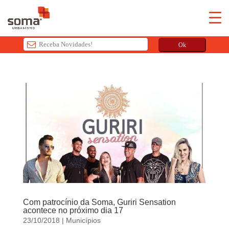
Ok
T
h
i
s
f
i
e
l
d
s
h
o
Com patrocínio da Soma, Guriri Sensation
u
acontece no próximo dia 17
23/10/2018
|
Municípios
l