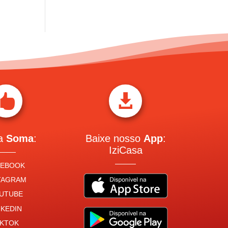


 a
Soma
:
Baixe nosso
App
:
IziCasa
CEBOOK
TAGRAM
UTUBE
NKEDIN
IKTOK