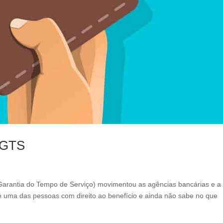
l
e
f
t
b
l
a
n
k
 FGTS
Garantia do Tempo de Serviço) movimentou as agências bancárias e a
é uma das pessoas com direito ao benefício e ainda não sabe no que