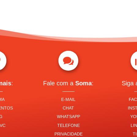


mais
:
Fale com a
Soma
:
Siga
MA
E-MAIL
FA
ENTOS
CHAT
INS
G
WHATSAPP
YO
VC
TELEFONE
LI
PRIVACIDADE
T