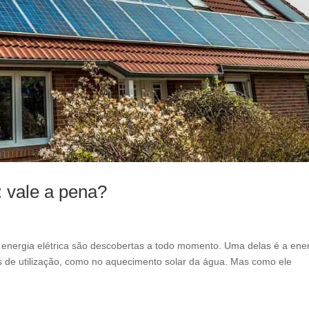
l
e
f
t
b
l
a
n
k
 vale a pena?
e energia elétrica são descobertas a todo momento. Uma delas é a ene
s de utilização, como no aquecimento solar da água. Mas como ele