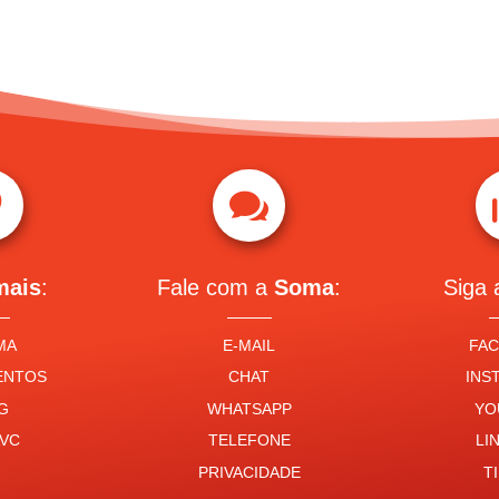


mais
:
Fale com a
Soma
:
Siga
MA
E-MAIL
FA
ENTOS
CHAT
INS
G
WHATSAPP
YO
VC
TELEFONE
LI
PRIVACIDADE
T