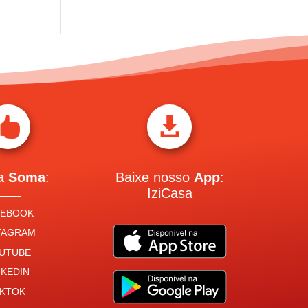


 a
Soma
:
Baixe nosso
App
:
IziCasa
CEBOOK
TAGRAM
UTUBE
NKEDIN
IKTOK