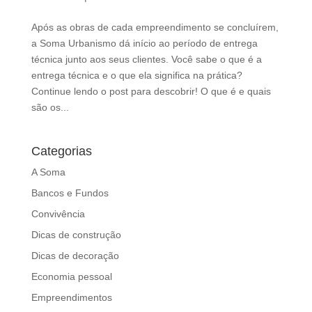
d
b
Após as obras de cada empreendimento se concluírem,
e
a Soma Urbanismo dá início ao período de entrega
l
técnica junto aos seus clientes. Você sabe o que é a
e
entrega técnica e o que ela significa na prática?
f
Continue lendo o post para descobrir! O que é e quais
t
são os...
b
l
a
Categorias
n
A Soma
k
Bancos e Fundos
Convivência
Dicas de construção
Dicas de decoração
Economia pessoal
Empreendimentos