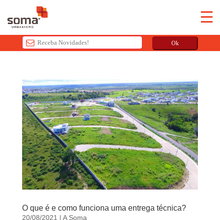
Ok
T
h
i
s
f
i
e
l
d
s
h
o
u
O que é e como funciona uma entrega técnica?
l
20/08/2021
|
A Soma