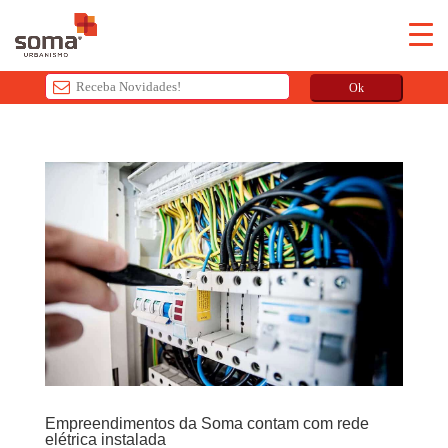
Ok
T
h
i
s
f
i
e
l
d
s
h
o
u
Empreendimentos da Soma contam com rede
l
elétrica instalada