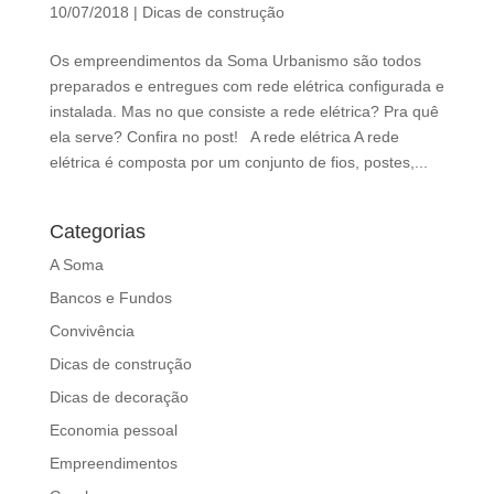
d
10/07/2018
|
Dicas de construção
b
e
Os empreendimentos da Soma Urbanismo são todos
l
preparados e entregues com rede elétrica configurada e
e
instalada. Mas no que consiste a rede elétrica? Pra quê
f
ela serve? Confira no post! A rede elétrica A rede
t
elétrica é composta por um conjunto de fios, postes,...
b
l
Categorias
a
n
A Soma
k
Bancos e Fundos
Convivência
Dicas de construção
Dicas de decoração
Economia pessoal
Empreendimentos