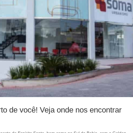
l
e
f
t
b
l
a
n
k
 de você! Veja onde nos encontrar