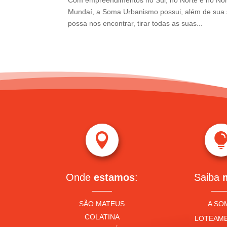
Com empreendimentos no Sul, no Norte e no Nor
Mundaí, a Soma Urbanismo possui, além de sua s
possa nos encontrar, tirar todas as suas...

Onde
estamos
:
Saiba
SÃO MATEUS
A SO
COLATINA
LOTEAM