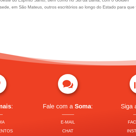
oeste do Espírito Santo, bem como no Sul da Bahia, com o Golden
ede, em São Mateus, outros escritórios ao longo do Estado para que


mais
:
Fale com a
Soma
:
Siga
MA
E-MAIL
FA
ENTOS
CHAT
INS