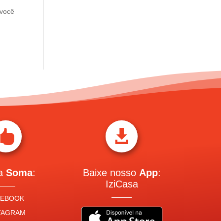
 você


 a
Soma
:
Baixe nosso
App
:
IziCasa
CEBOOK
TAGRAM