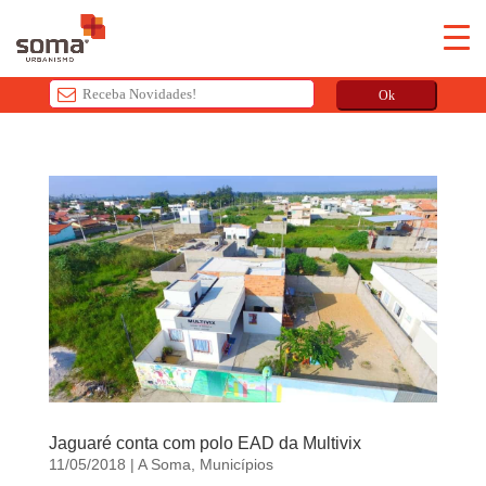
Ok
T
h
i
s
f
i
e
l
d
s
h
o
Jaguaré conta com polo EAD da Multivix
u
11/05/2018
|
A Soma
,
Municípios
l