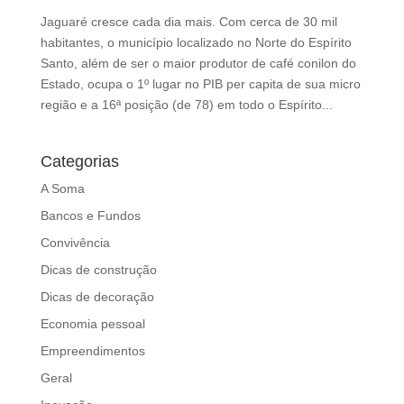
d
Jaguaré cresce cada dia mais. Com cerca de 30 mil
b
habitantes, o município localizado no Norte do Espírito
e
Santo, além de ser o maior produtor de café conilon do
l
Estado, ocupa o 1º lugar no PIB per capita de sua micro
e
região e a 16ª posição (de 78) em todo o Espírito...
f
t
b
Categorias
l
A Soma
a
n
Bancos e Fundos
k
Convivência
Dicas de construção
Dicas de decoração
Economia pessoal
Empreendimentos
Geral