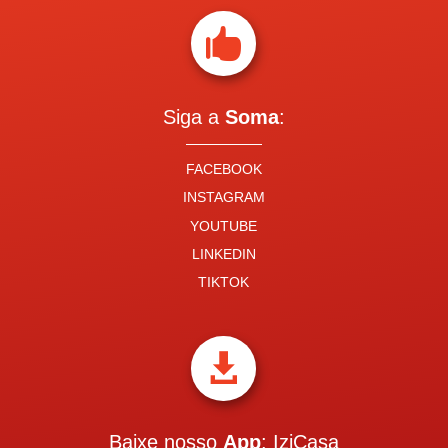

Siga a
Soma
:
FACEBOOK
INSTAGRAM
YOUTUBE
LINKEDIN
TIKTOK

Baixe nosso
App
: IziCasa