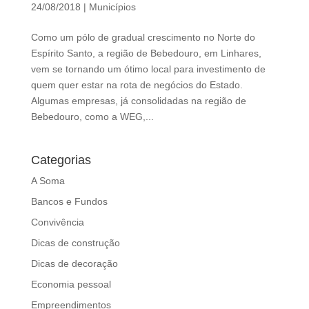
d
24/08/2018
|
Municípios
b
e
Como um pólo de gradual crescimento no Norte do
l
Espírito Santo, a região de Bebedouro, em Linhares,
e
vem se tornando um ótimo local para investimento de
f
quem quer estar na rota de negócios do Estado.
t
Algumas empresas, já consolidadas na região de
b
Bebedouro, como a WEG,...
l
a
Categorias
n
k
A Soma
Bancos e Fundos
Convivência
Dicas de construção
Dicas de decoração
Economia pessoal
Empreendimentos