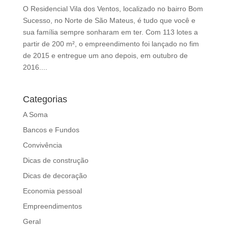
d
O Residencial Vila dos Ventos, localizado no bairro Bom
b
Sucesso, no Norte de São Mateus, é tudo que você e
e
sua família sempre sonharam em ter. Com 113 lotes a
l
partir de 200 m², o empreendimento foi lançado no fim
e
de 2015 e entregue um ano depois, em outubro de
f
2016....
t
b
l
Categorias
a
A Soma
n
Bancos e Fundos
k
Convivência
Dicas de construção
Dicas de decoração
Economia pessoal
Empreendimentos
Geral