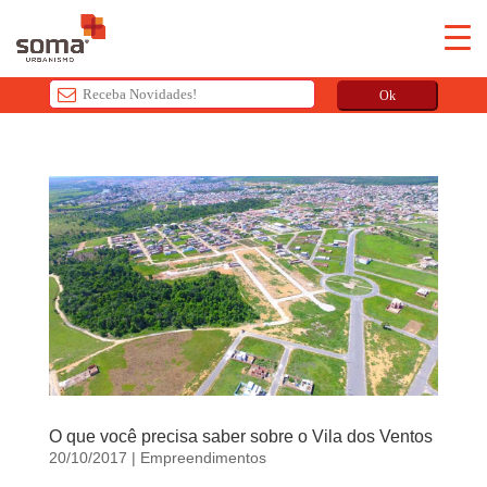
Ok
T
h
i
s
f
i
e
l
d
s
h
o
O que você precisa saber sobre o Vila dos Ventos
u
20/10/2017
|
Empreendimentos
l