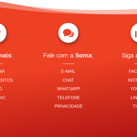


mais
:
Fale com a
Soma
:
Siga
MA
E-MAIL
FA
ENTOS
CHAT
INS
G
WHATSAPP
YO
VC
TELEFONE
LI
PRIVACIDADE
T