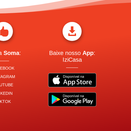


 a
Soma
:
Baixe nosso
App
:
IziCasa
CEBOOK
TAGRAM
UTUBE
NKEDIN
IKTOK