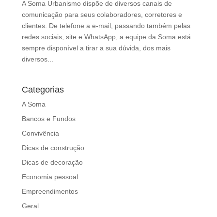
A Soma Urbanismo dispõe de diversos canais de
d
comunicação para seus colaboradores, corretores e
b
clientes. De telefone a e-mail, passando também pelas
e
redes sociais, site e WhatsApp, a equipe da Soma está
l
sempre disponível a tirar a sua dúvida, dos mais
e
diversos...
f
t
b
Categorias
l
a
A Soma
n
Bancos e Fundos
k
Convivência
Dicas de construção
Dicas de decoração
Economia pessoal
Empreendimentos
Geral