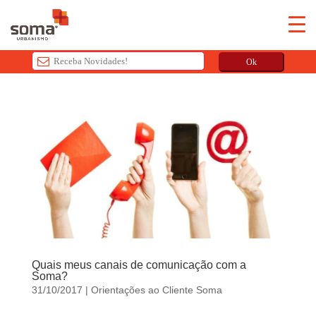
Ok
T
h
i
s
f
i
e
l
d
s
h
Quais meus canais de comunicação com a
o
Soma?
u
31/10/2017
|
Orientações ao Cliente Soma
l