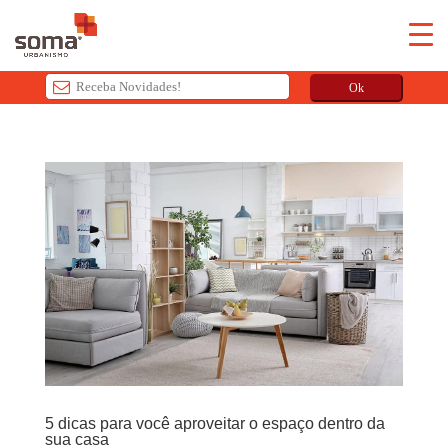
Ok
T
h
i
s
f
i
e
l
d
s
h
o
u
5 dicas para você aproveitar o espaço dentro da
l
sua casa