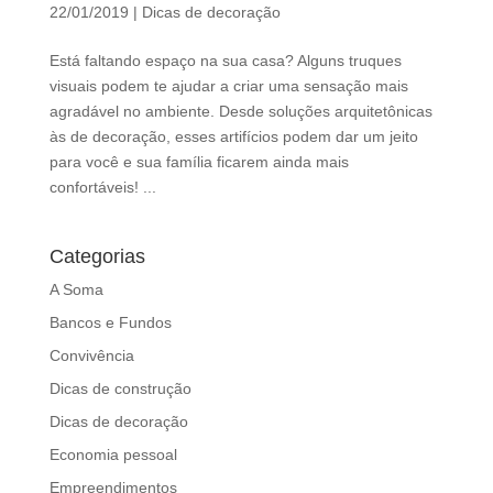
d
22/01/2019
|
Dicas de decoração
b
e
Está faltando espaço na sua casa? Alguns truques
l
visuais podem te ajudar a criar uma sensação mais
e
agradável no ambiente. Desde soluções arquitetônicas
f
às de decoração, esses artifícios podem dar um jeito
t
para você e sua família ficarem ainda mais
b
confortáveis! ...
l
a
Categorias
n
k
A Soma
Bancos e Fundos
Convivência
Dicas de construção
Dicas de decoração
Economia pessoal
Empreendimentos