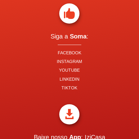

Siga a
Soma
:
FACEBOOK
INSTAGRAM
YOUTUBE
LINKEDIN
TIKTOK

Baixe nosso
App
: IziCasa