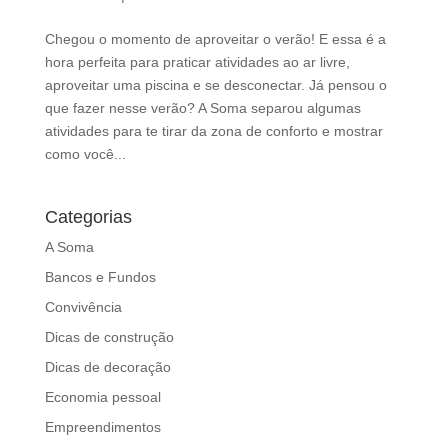
d
b
Chegou o momento de aproveitar o verão! E essa é a
e
hora perfeita para praticar atividades ao ar livre,
l
aproveitar uma piscina e se desconectar. Já pensou o
e
que fazer nesse verão? A Soma separou algumas
f
atividades para te tirar da zona de conforto e mostrar
t
como você...
b
l
Categorias
a
n
A Soma
k
Bancos e Fundos
Convivência
Dicas de construção
Dicas de decoração
Economia pessoal
Empreendimentos