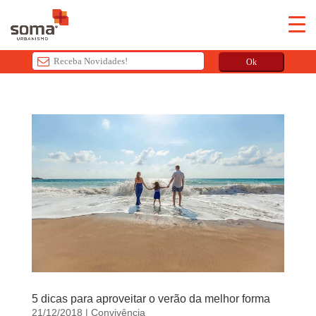
Ok
T
h
i
s
f
i
e
l
d
s
h
o
u
5 dicas para aproveitar o verão da melhor forma
l
21/12/2018
|
Convivência