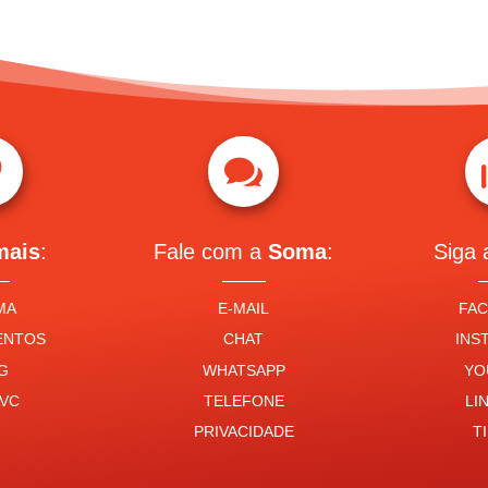


mais
:
Fale com a
Soma
:
Siga
MA
E-MAIL
FA
ENTOS
CHAT
INS
G
WHATSAPP
YO
VC
TELEFONE
LI
PRIVACIDADE
T