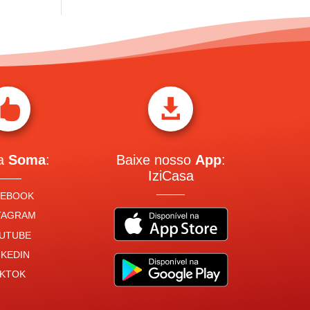


 a
Soma
:
Baixe nosso
App
:
IziCasa
CEBOOK
TAGRAM
UTUBE
NKEDIN
IKTOK