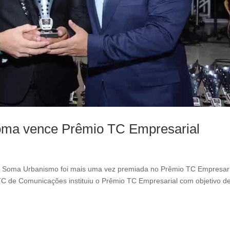
l
e
f
t
b
l
a
n
k
Soma vence Prêmio TC Empresarial
 a Soma Urbanismo foi mais uma vez premiada no Prêmio TC Empresari
C de Comunicações instituiu o Prêmio TC Empresarial com objetivo d