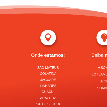

Onde
estamos
:
Saiba
SÃO MATEUS
A SO
COLATINA
LOTEAM
JAGUARÉ
BLO
LINHARES
SOMA
GUAÇUÍ
ARACRUZ
PORTO SEGURO