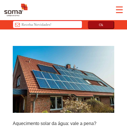
Ok
T
h
i
s
f
i
e
l
d
s
h
o
u
l
Aquecimento solar da água: vale a pena?