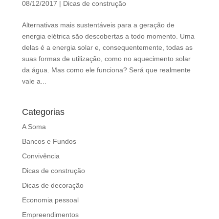
08/12/2017
|
Dicas de construção
d
b
Alternativas mais sustentáveis para a geração de
e
energia elétrica são descobertas a todo momento. Uma
l
delas é a energia solar e, consequentemente, todas as
e
suas formas de utilização, como no aquecimento solar
f
da água. Mas como ele funciona? Será que realmente
t
vale a...
b
l
a
Categorias
n
A Soma
k
Bancos e Fundos
Convivência
Dicas de construção
Dicas de decoração
Economia pessoal
Empreendimentos