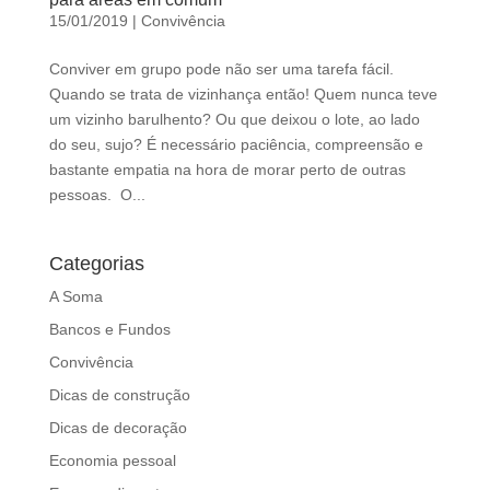
d
15/01/2019
|
Convivência
b
e
Conviver em grupo pode não ser uma tarefa fácil.
l
Quando se trata de vizinhança então! Quem nunca teve
e
um vizinho barulhento? Ou que deixou o lote, ao lado
f
do seu, sujo? É necessário paciência, compreensão e
t
bastante empatia na hora de morar perto de outras
b
pessoas. O...
l
a
n
Categorias
k
A Soma
Bancos e Fundos
Convivência
Dicas de construção
Dicas de decoração
Economia pessoal