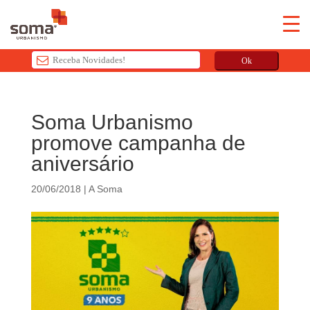
Ok
T
h
Soma Urbanismo
i
promove campanha de
s
f
aniversário
i
e
20/06/2018
|
A Soma
l
d
s
h
o
u
l