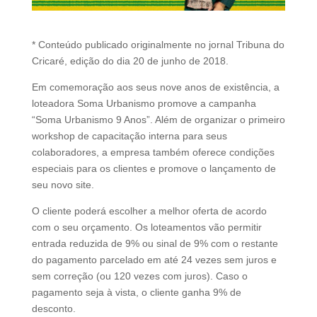
d
b
e
* Conteúdo publicado originalmente no jornal Tribuna do
l
Cricaré, edição do dia 20 de junho de 2018.
e
f
Em comemoração aos seus nove anos de existência, a
t
loteadora Soma Urbanismo promove a campanha
b
“Soma Urbanismo 9 Anos”. Além de organizar o primeiro
l
workshop de capacitação interna para seus
a
colaboradores, a empresa também oferece condições
n
especiais para os clientes e promove o lançamento de
k
seu novo site.
O cliente poderá escolher a melhor oferta de acordo
com o seu orçamento. Os loteamentos vão permitir
entrada reduzida de 9% ou sinal de 9% com o restante
do pagamento parcelado em até 24 vezes sem juros e
sem correção (ou 120 vezes com juros). Caso o
pagamento seja à vista, o cliente ganha 9% de
desconto.