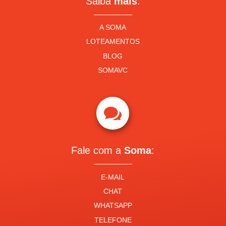
Saiba
mais
:
A SOMA
LOTEAMENTOS
BLOG
SOMAVC

Fale com a
Soma
:
E-MAIL
CHAT
WHATSAPP
TELEFONE