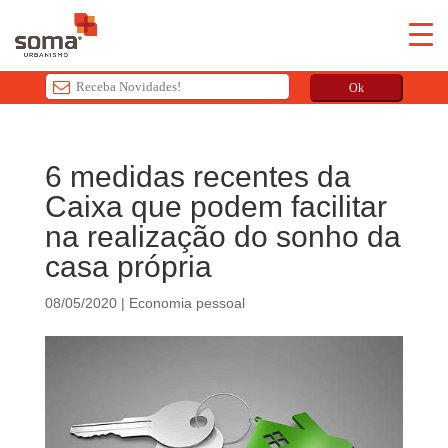
Ok
T
h
6 medidas recentes da
i
Caixa que podem facilitar
s
f
na realização do sonho da
i
casa própria
e
l
08/05/2020
|
Economia pessoal
d
s
h
o
u
l