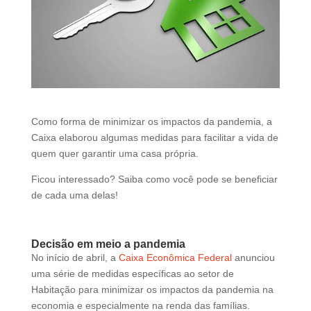
d
b
e
l
e
f
t
b
Como forma de minimizar os impactos da pandemia, a
l
Caixa elaborou algumas medidas para facilitar a vida de
a
quem quer garantir uma casa própria.
n
Ficou interessado? Saiba como você pode se beneficiar
k
de cada uma delas!
Decisão em meio a pandemia
No início de abril, a
Caixa Econômica Federal
anunciou
uma série de medidas específicas ao setor de
Habitação para minimizar os impactos da pandemia na
economia e especialmente na renda das famílias.