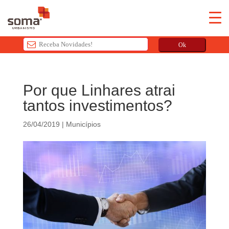
Ok
T
h
Por que Linhares atrai
i
tantos investimentos?
s
f
26/04/2019
|
Municípios
i
e
l
d
s
h
o
u
l