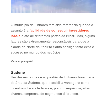
d
b
e
l
e
O município de Linhares tem sido referência quando o
f
assunto é a
facilidade de conseguir investidores
t
locais
e até de diferentes partes do Brasil. Mas, alguns
b
fatores são extremamente responsáveis para que a
l
cidade do Norte do Espírito Santo consiga tanto êxito e
a
sucesso no mundo dos negócios.
n
Veja o porquê!
k
Sudene
Um desses fatores é a questão de Linhares fazer parte
da área da Sudene, que possibilita vantagens como
incentivos fiscais federais e, por consequência, atrai
diversas empresas de segmentos diferentes.