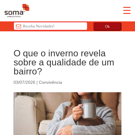
Ok
T
h
O que o inverno revela
i
sobre a qualidade de um
s
f
bairro?
i
e
03/07/2026
|
Convivência
l
d
s
h
o
u
l