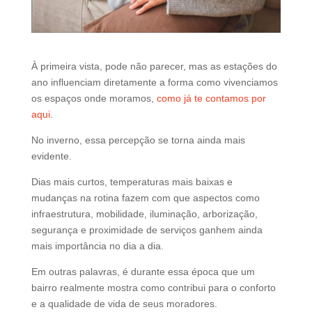
d
b
e
l
À primeira vista, pode não parecer, mas as estações do
e
ano influenciam diretamente a forma como vivenciamos
f
os espaços onde moramos,
como já te contamos por
t
aqui.
b
l
No inverno, essa percepção se torna ainda mais
a
evidente.
n
Dias mais curtos, temperaturas mais baixas e
k
mudanças na rotina fazem com que aspectos como
infraestrutura, mobilidade, iluminação, arborização,
segurança e proximidade de serviços ganhem ainda
mais importância no dia a dia.
Em outras palavras, é durante essa época que um
bairro realmente mostra como contribui para o conforto
e a qualidade de vida de seus moradores.