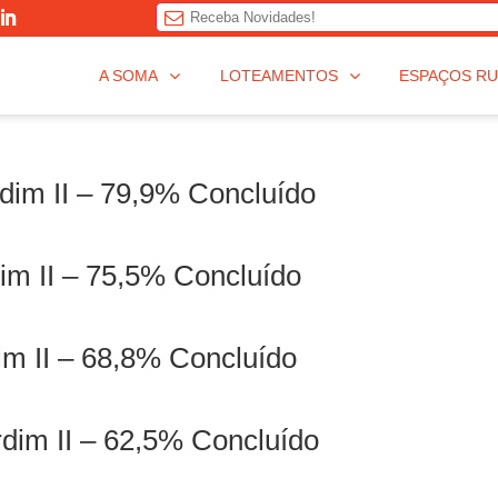
T
A SOMA
LOTEAMENTOS
ESPAÇOS RU
h
i
s
f
dim II – 79,9% Concluído
i
e
l
im II – 75,5% Concluído
d
s
h
dim II – 68,8% Concluído
o
u
l
d
dim II – 62,5% Concluído
b
e