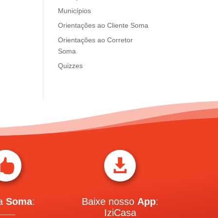
Municípios
Orientações ao Cliente Soma
Orientações ao Corretor
Soma
Quizzes


 a
Soma
:
Baixe nosso
App
:
IziCasa