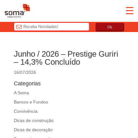
Ok
T
h
Junho / 2026 – Prestige Guriri
i
– 14,3% Concluído
s
f
16/07/2026
i
Categorias
e
l
A Soma
d
Bancos e Fundos
s
Convivência
h
o
Dicas de construção
u
Dicas de decoração
l