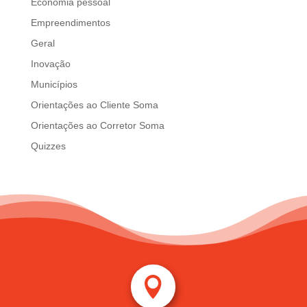
Economia pessoal
d
b
Empreendimentos
e
Geral
l
Inovação
e
f
Municípios
t
Orientações ao Cliente Soma
b
Orientações ao Corretor Soma
l
Quizzes
a
n
k
