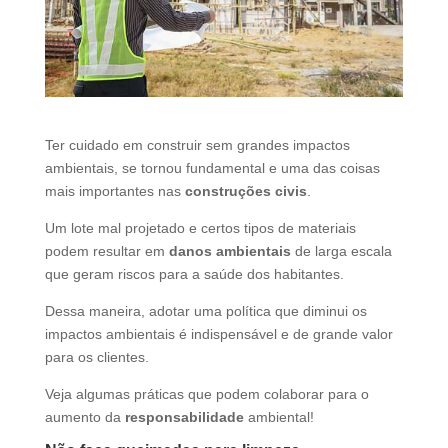
d
b
e
l
e
f
Ter cuidado em construir sem grandes impactos
t
ambientais, se tornou fundamental e uma das coisas
b
mais importantes nas
construções civis
.
l
a
Um lote mal projetado e certos tipos de materiais
n
podem resultar em
danos ambientais
de larga escala
k
que geram riscos para a saúde dos habitantes.
Dessa maneira, adotar uma política que diminui os
impactos ambientais é indispensável e de grande valor
para os clientes.
Veja algumas práticas que podem colaborar para o
aumento da
responsabilidade
ambiental!