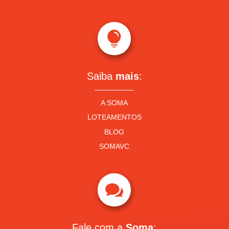

Saiba
mais
:
A SOMA
LOTEAMENTOS
BLOG
SOMAVC

Fale com a
Soma
: