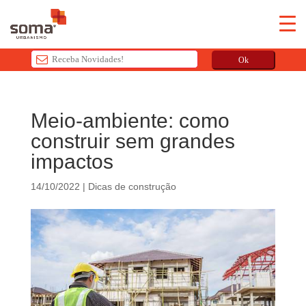
Ok
T
h
Meio-ambiente: como
i
construir sem grandes
s
f
impactos
i
e
14/10/2022
|
Dicas de construção
l
d
s
h
o
u
l