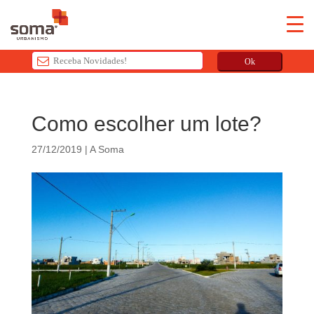
Ok
T
h
Como escolher um lote?
i
s
27/12/2019
|
A Soma
f
i
e
l
d
s
h
o
u
l