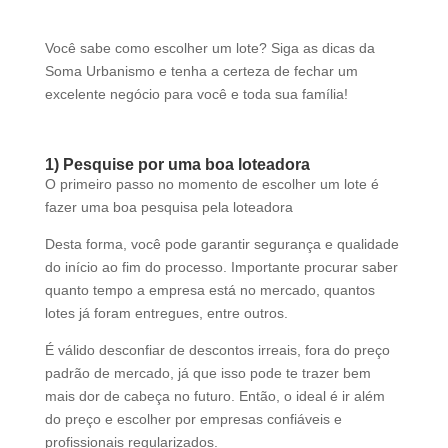
d
b
Você sabe como escolher um lote? Siga as dicas da
e
Soma Urbanismo e tenha a certeza de fechar um
l
excelente negócio para você e toda sua família!
e
f
t
1) Pesquise por uma boa loteadora
b
O primeiro passo no momento de escolher um lote é
l
fazer uma boa pesquisa pela loteadora
a
n
Desta forma, você pode garantir segurança e qualidade
k
do início ao fim do processo. Importante procurar saber
quanto tempo a empresa está no mercado, quantos
lotes já foram entregues, entre outros.
É válido desconfiar de descontos irreais, fora do preço
padrão de mercado, já que isso pode te trazer bem
mais dor de cabeça no futuro. Então, o ideal é ir além
do preço e escolher por empresas confiáveis e
profissionais regularizados.