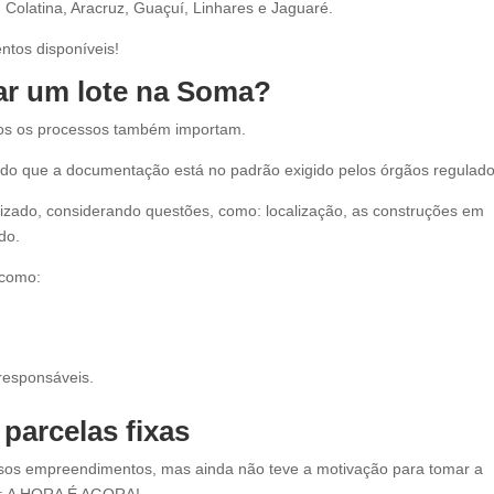
olatina, Aracruz, Guaçuí, Linhares e Jaguaré.
tos disponíveis!
ar um lote na Soma?
os os processos também importam.
do que a documentação está no padrão exigido pelos órgãos regulado
orizado, considerando questões, como: localização, as construções em
ado.
 como:
responsáveis.
parcelas fixas
ossos empreendimentos, mas ainda não teve a motivação para tomar a
cê: A HORA É AGORA!