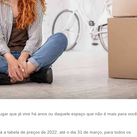
l
e
f
t
b
l
a
n
k
 lugar que já vive há anos ou daquele espaço que não é mais para você
 a tabela de preços de 2022, até o dia 31 de março, para todos os