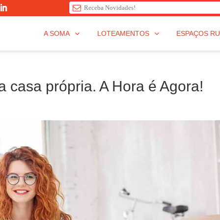
T
A SOMA
LOTEAMENTOS
ESPAÇOS RU
h
i
s
f
 casa própria. A Hora é Agora!
i
e
l
d
s
h
o
u
l
d
b
e