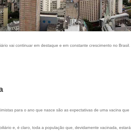
l
e
f
t
b
l
a
rio vai continuar em destaque e em constante crescimento no Brasil.
n
k
na
timistas para o ano que nasce são as expectativas de uma vacina que
iliário e, é claro, toda a população que, devidamente vacinada, estará