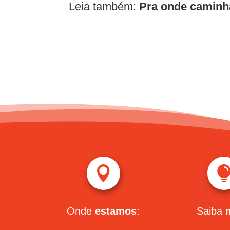
Leia também:
Pra onde caminha

Onde
estamos
:
Saiba