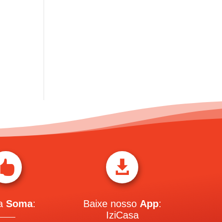


 a
Soma
:
Baixe nosso
App
:
IziCasa