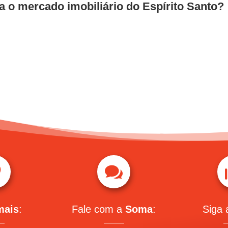
 o mercado imobiliário do Espírito Santo?


mais
:
Fale com a
Soma
:
Siga