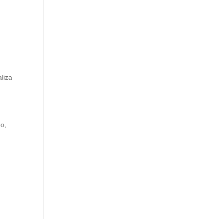
liza
do,