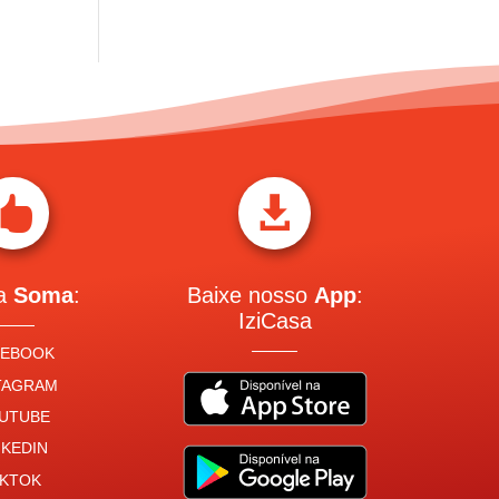


 a
Soma
:
Baixe nosso
App
:
IziCasa
CEBOOK
TAGRAM
UTUBE
NKEDIN
IKTOK