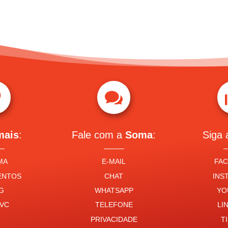


mais
:
Fale com a
Soma
:
Siga
MA
E-MAIL
FA
ENTOS
CHAT
INS
G
WHATSAPP
YO
VC
TELEFONE
LI
PRIVACIDADE
T