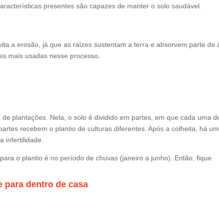
características presentes são capazes de manter o solo saudável.
evita a erosão, já que as raízes sustentam a terra e absorvem parte de
ores mais usadas nesse processo.
as de plantações. Nela, o solo é dividido em partes, em que cada uma d
rtes recebem o plantio de culturas diferentes. Após a colheita, há u
a infertilidade.
ra o plantio é no período de chuvas (janeiro a junho). Então, fique
e para dentro de casa