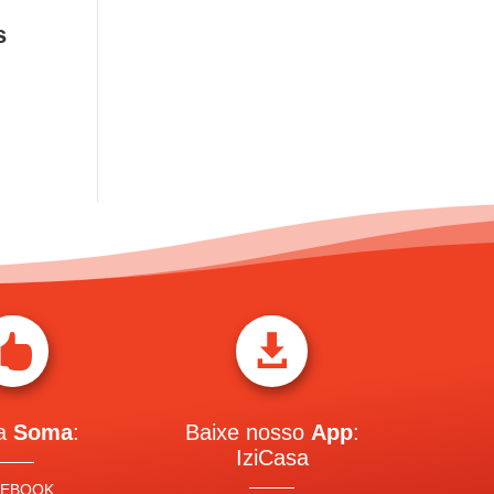
s


 a
Soma
:
Baixe nosso
App
:
IziCasa
CEBOOK