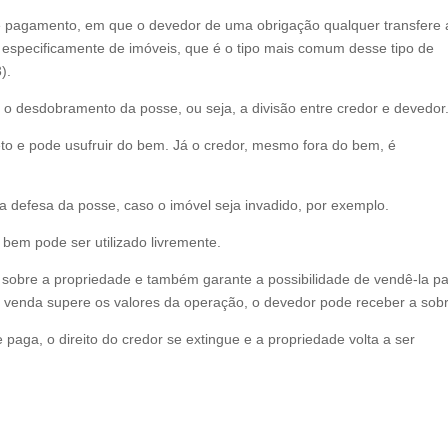
de pagamento, em que o devedor de uma obrigação qualquer transfere 
especificamente de imóveis, que é o tipo mais comum desse tipo de
3).
o desdobramento da posse, ou seja, a divisão entre credor e devedor
eto e pode usufruir do bem. Já o credor, mesmo fora do bem, é
ara defesa da posse, caso o imóvel seja invadido, por exemplo.
bem pode ser utilizado livremente.
o sobre a propriedade e também garante a possibilidade de vendê-la p
a venda supere os valores da operação, o devedor pode receber a sob
e paga, o direito do credor se extingue e a propriedade volta a ser