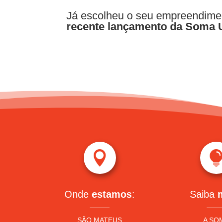
Já escolheu o seu empreendim
recente lançamento da Soma 

Onde
estamos
:
Saiba
SÃO MATEUS
A SO