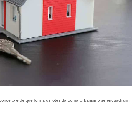
l
e
f
t
b
l
a
n
k
 o conceito e de que forma os lotes da Soma Urbanismo se enquadram 