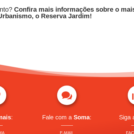
ento?
Confira mais informações sobre o mai
Urbanismo, o Reserva Jardim!


mais
:
Fale com a
Soma
:
Siga
MA
E-MAIL
FA