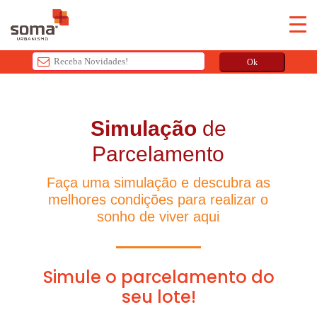
Ok
T
h
Simulação
de
i
s
Parcelamento
f
i
Faça uma simulação e descubra as
e
melhores condições para realizar o
l
sonho de viver aqui
d
s
h
o
u
l