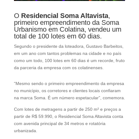
d
b
O
Residencial Soma Altavista
,
e
primeiro empreendimento da Soma
l
Urbanismo em Colatina, vendeu um
e
total de 100 lotes em 60 dias.
f
t
Segundo o presidente da loteadora, Gustavo Barbeitos,
b
em um ano com tantos problemas na cidade e no país
l
como um todo, 100 lotes em 60 dias é um recorde, fruto
a
da parceria da empresa com os colatinenses.
n
k
“Mesmo sendo o primeiro empreendimento da empresa
no município, os corretores e clientes locais confiaram
na marca Soma. É um número espetacular”, comemora.
Com lotes de metragens a partir de 250 m² e preços a
partir de R$ 59.990, o Residencial Soma Altavista conta
com avenida principal de 34 metros e rotatória
urbanizada.