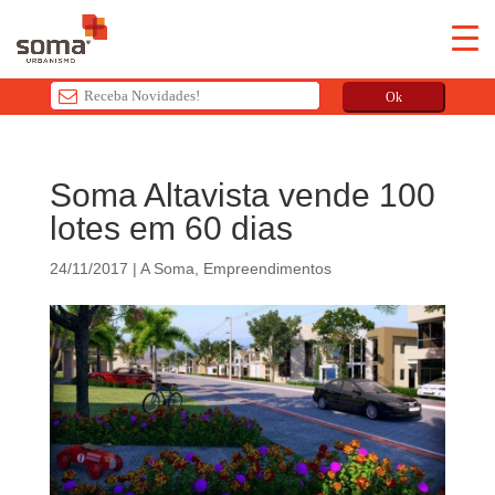
Ok
T
h
Soma Altavista vende 100
i
lotes em 60 dias
s
f
24/11/2017
|
A Soma
,
Empreendimentos
i
e
l
d
s
h
o
u
l